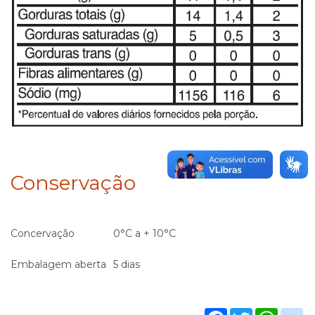
Conservação
Concervação
0°C a + 10°C
Embalagem aberta
5 dias
Facebook
Twitter
What
g