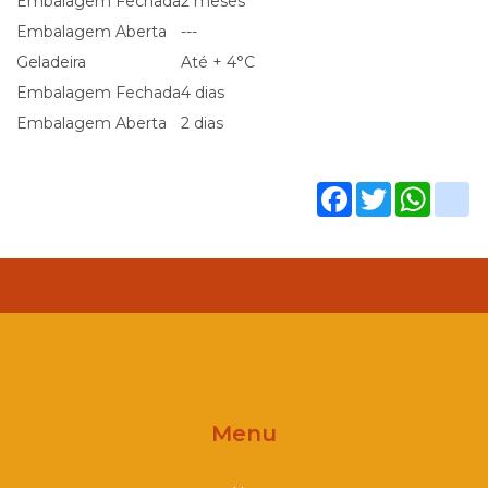
Embalagem Fechada
2 meses
Embalagem Aberta
---
Geladeira
Até + 4°C
Embalagem Fechada
4 dias
Embalagem Aberta
2 dias
Facebook
Twitter
What
g
Menu