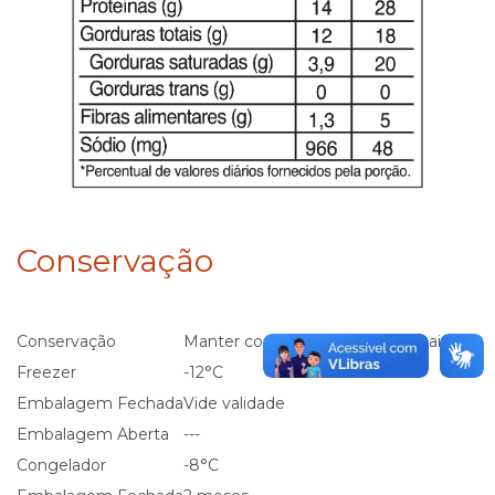
Conservação
Conservação
Manter congelado a -12°C ou mais frio
Freezer
-12°C
Embalagem Fechada
Vide validade
Embalagem Aberta
---
Congelador
-8°C