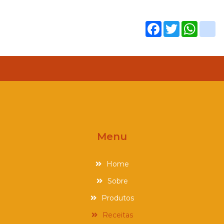
Facebook
Twitter
What
g
Menu
Home
Sobre
Produtos
Receitas